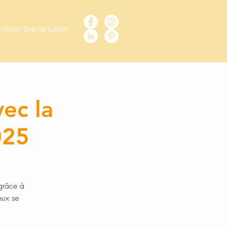
tacter Sophie Latron
vec la
025
 grâce à
eux se