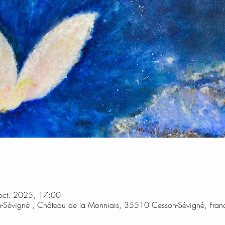
oct. 2025, 17:00
-Sévigné , Château de la Monniais, 35510 Cesson-Sévigné, Fran