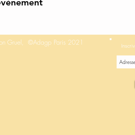
 événement
tron Gruel,
©Adagp Paris 2021
Inscri