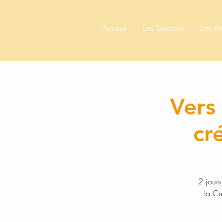
Accueil
Les Séances
Les At
Vers 
cr
2 jours
la Cr