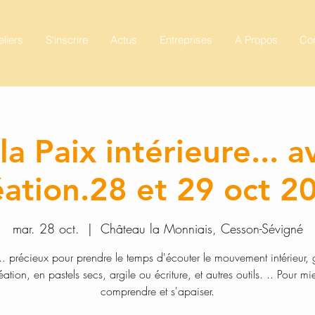
eliers
S'inscrire
Actus
Entreprises
A Propos
Con
la Paix intérieure... a
éation.28 et 29 oct 2
mar. 28 oct.
  |  
Château la Monniais, Cesson-Sévigné
.. précieux pour prendre le temps d'écouter le mouvement intérieur,
éation, en pastels secs, argile ou écriture, et autres outils. .. Pour mi
comprendre et s'apaiser.