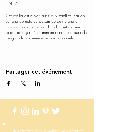
16h30.
Cet atelier est ouvert aussi aux Familles, car on
se rend compte du besoin de comprendre
comment cela se passe dans les autres familles
et de partager ! Notamment dans cette période
de grands bouleversements émotionnels,
sociétaux, intérieurs...
Vous pouvez donc soit n'inscrire que vos
enfants, soit en profiter pour passer un beau
moment avec eux lors de cette activité !
Partager cet événement
La séance commence en général par du petit
yoga, de la respiration... puis les dessins au
pastel sec que j’analyse grâce à la méthode de
l’Art Thérapie cocreative. On les brûle parfois
ou on les transforme... Puis c’est le temps de la
création avec l’argile et les mains dans la terre !
Qu’ils (ou vous tous ensemble) peignent... et que
je cuirai ensuite.
Tout en créant, «l’artiste» découvre les émotions
qui le traversent... et comment les mettre à
Inscrivez vous à notre newsletter