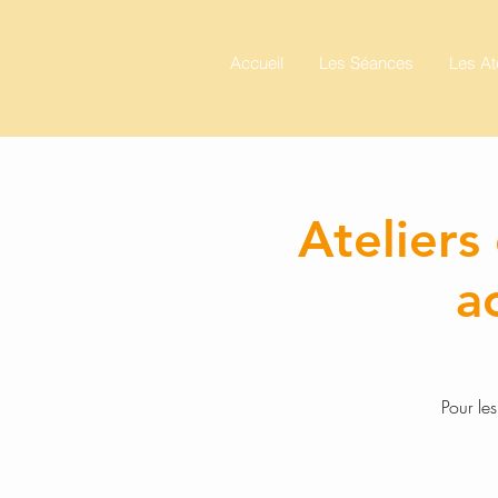
Accueil
Les Séances
Les At
Ateliers
a
Pour le