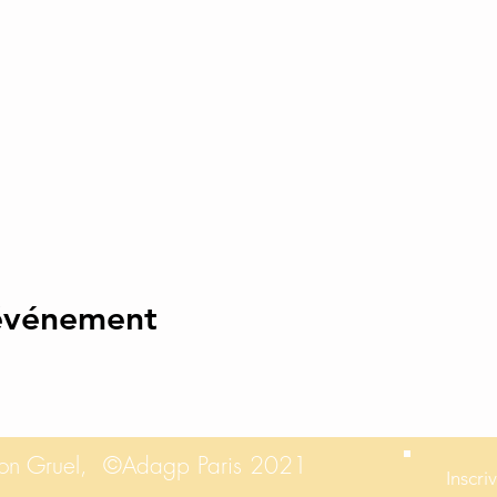
 événement
tron Gruel,
©Adagp Paris 2021
Inscri