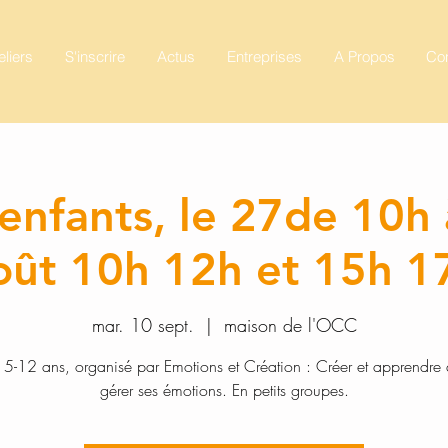
eliers
S'inscrire
Actus
Entreprises
A Propos
Con
 enfants, le 27de 10h
oût 10h 12h et 15h 1
mar. 10 sept.
  |  
maison de l'OCC
s 5-12 ans, organisé par Emotions et Création : Créer et apprendre
gérer ses émotions. En petits groupes.