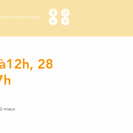
tacter Sophie Latron
 à12h, 28
7h
 à mieux